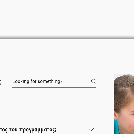
ς
οπός του προγράμματος;