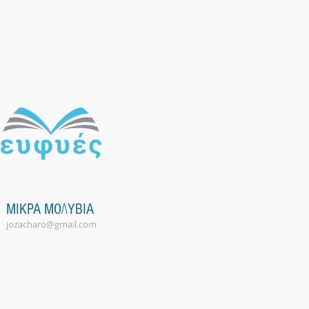
Λ
MIKPA MO
YBIA
jozacharo@gmail.com