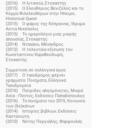
(2016) Η λιτανεία, Στοχαστής
(2015) Ο Ελευθέριος Βενιζέλος και το
Κόμμα Φιλελευθέρων στην Ήπειρο,
Historical Quest
(2015) Ο φάρος της Κόπραινας, Ίδρυμα
Ακτία Νικόπολις
(2015) Το ημερολόγιο μιας μικρής
απουσίας, Στοχαστής
(2014) Νταχάου, Μένανδρος
(2013) Η τελευταία εξίσωση του
Κωνσταντίνου Καραθεοδωρή,
Στοχαστής
Συμμετοχή σε συλλογικά έργα
(2017) Ο ταχυδρόμος φέρνει
γράμματα: Ποιήματα, Ελληνικά
Ταχυδρομεία
(2016) Πατρίδες αλησμόνητες, Μικρά
Ασία - Πόντος, Εκδόσεις Παπαδόπουλος
(2016) Τα ποιήματα του 2015, Κοινωνία
των (δε)κάτων
(2014) Ιστορίες βιβλίων, Εκδόσεις
Καστανιώτη
(2010) Νότης Περγιάλης, Φαρφουλάς