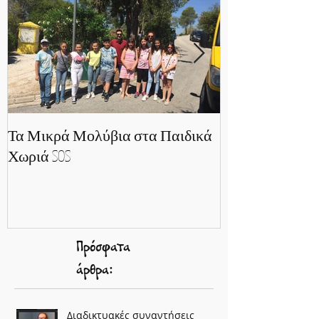
Τα Μικρά Μολύβια στα Παιδικά
Ο ΙΑΝΟΣ γέμισε.
Χωριά SOS
συγγραφείς
Πρόσφατα
άρθρα:
Διαδικτυακές συναντήσεις